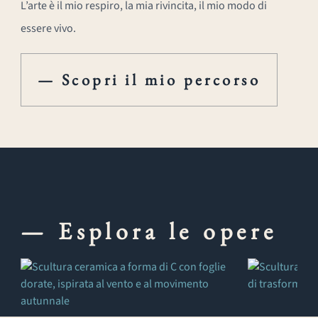
L’arte è il mio respiro, la mia rivincita, il mio modo di
essere vivo.
— Scopri il mio percorso
— Esplora le opere